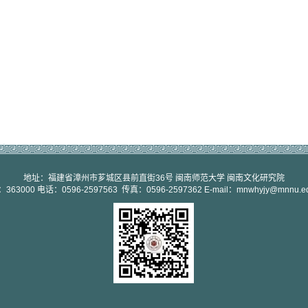
地址：福建省漳州市芗城区县前直街36号 闽南师范大学 闽南文化研究院
363000 电话：0596-2597563 传真：0596-2597362 E-mail：mnwhyjy@mnnu.ed